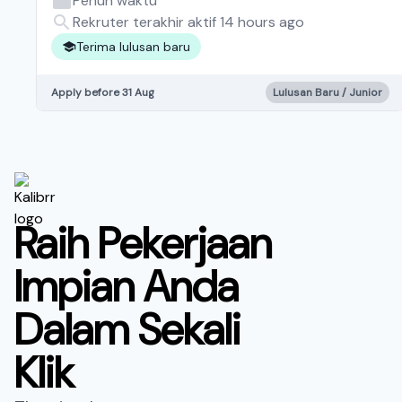
Penuh waktu
Rekruter terakhir aktif 14 hours ago
Terima lulusan baru
Apply before 31 Aug
Lulusan Baru / Junior
Raih Pekerjaan
Impian Anda
Dalam Sekali
Klik