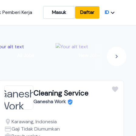
ID
 Pemberi Kerja
Masuk
Daftar
In
All Jobs
New Jobs
Cleaning Service
Ganesha Work
Karawang, Indonesia
Gaji Tidak Diumumkan