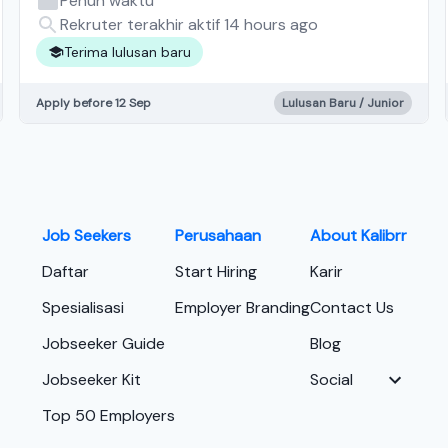
Penuh waktu
Rekruter terakhir aktif 14 hours ago
Terima lulusan baru
Apply before 12 Sep
Lulusan Baru / Junior
Job Seekers
Perusahaan
About Kalibrr
Daftar
Start Hiring
Karir
Spesialisasi
Employer Branding
Contact Us
Jobseeker Guide
Blog
Jobseeker Kit
Social
Top 50 Employers