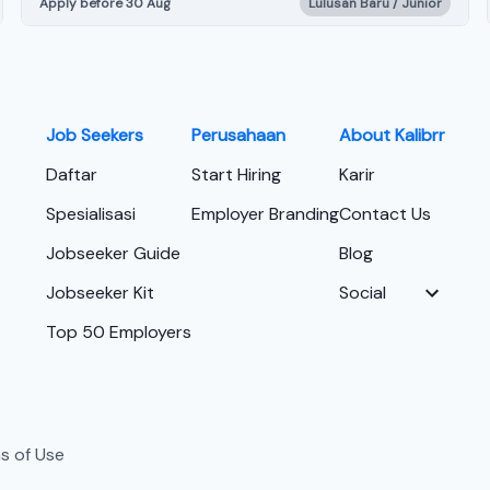
Apply before 30 Aug
Lulusan Baru / Junior
Job Seekers
Perusahaan
About Kalibrr
Daftar
Start Hiring
Karir
Spesialisasi
Employer Branding
Contact Us
Jobseeker Guide
Blog
Jobseeker Kit
Social
Top 50 Employers
s of Use