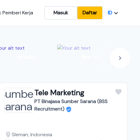
ID
 Pemberi Kerja
Masuk
Daftar
In
All Jobs
New Jobs
Tele Marketing
PT Binajasa Sumber Sarana (BSS
Recruitment)
Sleman, Indonesia