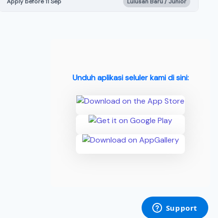
Apply before 11 Sep
Lulusan Baru / Junior
Unduh aplikasi seluler kami di sini: