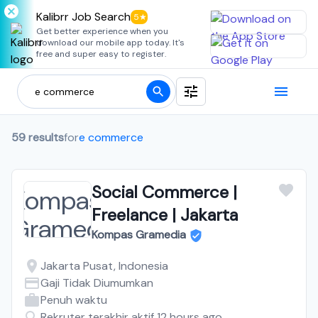
Kalibrr Job Search
5★
Get better experience when you
download our mobile app today. It's
free and super easy to register.
59 results
for
e commerce
Social Commerce |
Freelance | Jakarta
Kompas Gramedia
Jakarta Pusat, Indonesia
Gaji Tidak Diumumkan
Penuh waktu
Rekruter terakhir aktif 12 hours ago