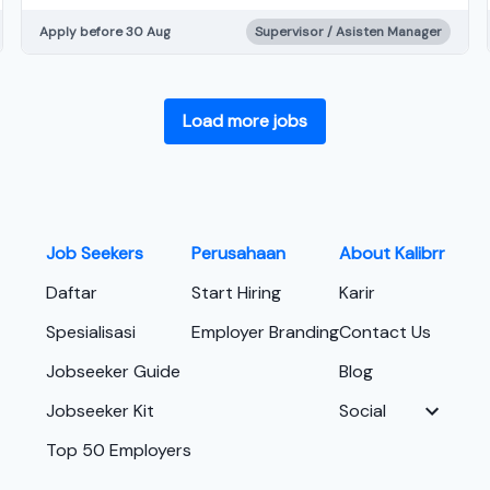
Apply before 30 Aug
Supervisor / Asisten Manager
Load more jobs
Job Seekers
Perusahaan
About Kalibrr
Daftar
Start Hiring
Karir
Spesialisasi
Employer Branding
Contact Us
Jobseeker Guide
Blog
Jobseeker Kit
Social
Top 50 Employers