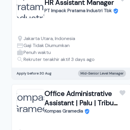
HR Assistant Manager
PT Impack Pratama Industri Tbk
Jakarta Utara, Indonesia
Gaji Tidak Diumumkan
Penuh waktu
Rekruter terakhir aktif 3 days ago
Apply before 30 Aug
Mid-Senior Level Manager
Office Administrative
Assistant | Palu | Tribun
Palu
Kompas Gramedia