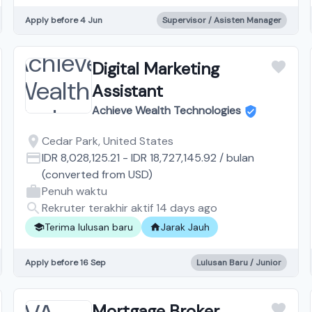
Apply before 4 Jun
Supervisor / Asisten Manager
Digital Marketing
Assistant
Achieve Wealth Technologies
Cedar Park, United States
IDR 8,028,125.21
-
IDR 18,727,145.92
/
bulan
(converted from
USD
)
Penuh waktu
Rekruter terakhir aktif 14 days ago
Terima lulusan baru
Jarak Jauh
Apply before 16 Sep
Lulusan Baru / Junior
Mortgage Broker