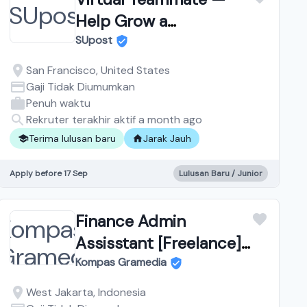
Help Grow a
Marketplace for
SUpost
University Students —
San Francisco, United States
Fully Remote, Training
Gaji Tidak Diumumkan
Penuh waktu
Provided
Rekruter terakhir aktif a month ago
Terima lulusan baru
Jarak Jauh
Apply before 17 Sep
Lulusan Baru / Junior
Finance Admin
Assisstant [Freelance]
at Corporate Finance &
Kompas Gramedia
Legal
West Jakarta, Indonesia