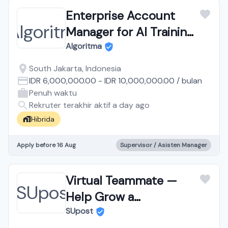
Enterprise Account
Manager for AI Training
& Consulting
Algoritma
South Jakarta, Indonesia
IDR 6,000,000.00
-
IDR 10,000,000.00
/
bulan
Penuh waktu
Rekruter terakhir aktif a day ago
Hibrida
Apply before 16 Aug
Supervisor / Asisten Manager
Virtual Teammate —
Help Grow a
Marketplace for
SUpost