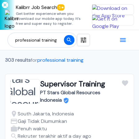
Kalibrr Job Search
5★
Get better experience when you
download our mobile app today. It's
free and super easy to register.
303 results
for
professional training
Supervisor Training
PT Stars Global Resources
Indonesia
South Jakarta, Indonesia
Gaji Tidak Diumumkan
Penuh waktu
Rekruter terakhir aktif a day ago