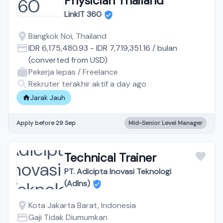
Physician Thailand
LinkIT 360
Bangkok Noi, Thailand
IDR 6,175,480.93
-
IDR 7,719,351.16
/
bulan
(converted from
USD
)
Pekerja lepas / Freelance
Rekruter terakhir aktif a day ago
Jarak Jauh
Apply before 29 Sep
Mid-Senior Level Manager
Technical Trainer
PT. Adicipta Inovasi Teknologi
(AdIns)
Kota Jakarta Barat, Indonesia
Gaji Tidak Diumumkan