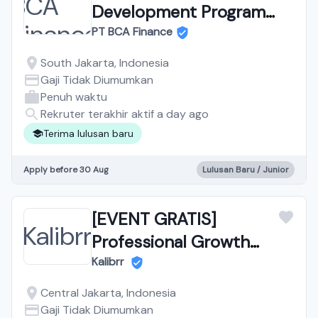
Development Program
Business & Strategy
PT BCA Finance
South Jakarta, Indonesia
Gaji Tidak Diumumkan
Penuh waktu
Rekruter terakhir aktif a day ago
Terima lulusan baru
Apply before 30 Aug
Lulusan Baru / Junior
[EVENT GRATIS]
Professional Growth
Summit
Kalibrr
Central Jakarta, Indonesia
Gaji Tidak Diumumkan