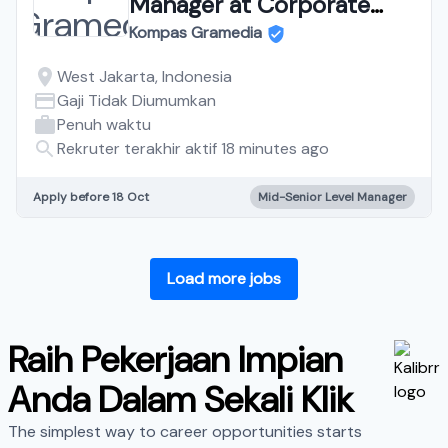
Manager at Corporate
IT&IS
Kompas Gramedia
West Jakarta, Indonesia
Gaji Tidak Diumumkan
Penuh waktu
Rekruter terakhir aktif 18 minutes ago
Apply before 18 Oct
Mid-Senior Level Manager
Load more jobs
Raih Pekerjaan Impian
Anda Dalam Sekali Klik
The simplest way to career opportunities starts