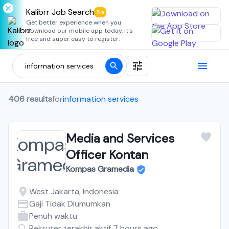
Kalibrr Job Search
5★
Get better experience when you
download our mobile app today. It's
free and super easy to register.
406 results
for
information services
Media and Services
Officer Kontan
Kompas Gramedia
West Jakarta, Indonesia
Gaji Tidak Diumumkan
Penuh waktu
Rekruter terakhir aktif 7 hours ago