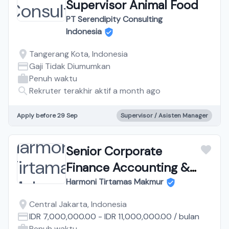
Supervisor Animal Food
PT Serendipity Consulting
Indonesia
Tangerang Kota, Indonesia
Gaji Tidak Diumumkan
Penuh waktu
Rekruter terakhir aktif a month ago
Apply before 29 Sep
Supervisor / Asisten Manager
Senior Corporate
Finance Accounting &
Tax
Harmoni Tirtamas Makmur
Central Jakarta, Indonesia
IDR 7,000,000.00
-
IDR 11,000,000.00
/
bulan
Penuh waktu