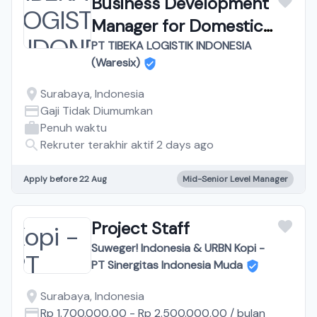
Business Development
Manager for Domestic
Freight Forwarding
PT TIBEKA LOGISTIK INDONESIA
(Waresix)
Surabaya, Indonesia
Gaji Tidak Diumumkan
Penuh waktu
Rekruter terakhir aktif 2 days ago
Apply before 22 Aug
Mid-Senior Level Manager
Project Staff
Suweger! Indonesia & URBN Kopi -
PT Sinergitas Indonesia Muda
Surabaya, Indonesia
Rp 1.700.000,00
-
Rp 2.500.000,00
/
bulan