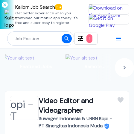
Kalibrr Job Search
5★
Get better experience when you
download our mobile app today. It's
free and super easy to register.
1
Featured Jobs
Remote Jobs
Video Editor and
Videographer
Suweger! Indonesia & URBN Kopi -
PT Sinergitas Indonesia Muda