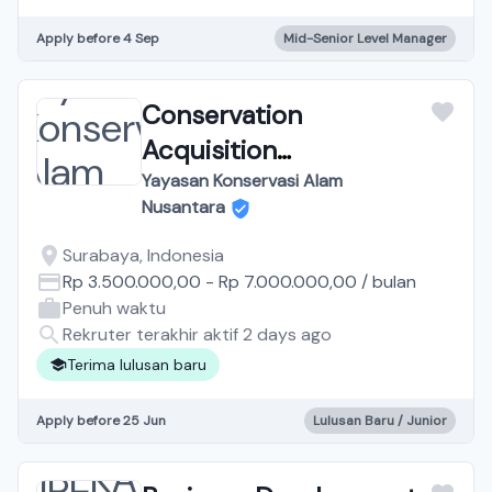
Apply before 4 Sep
Mid-Senior Level Manager
Conservation
Acquisition
Representative
Yayasan Konservasi Alam
Nusantara
Surabaya
Surabaya, Indonesia
Rp 3.500.000,00
-
Rp 7.000.000,00
/
bulan
Penuh waktu
Rekruter terakhir aktif 2 days ago
Terima lulusan baru
Apply before 25 Jun
Lulusan Baru / Junior