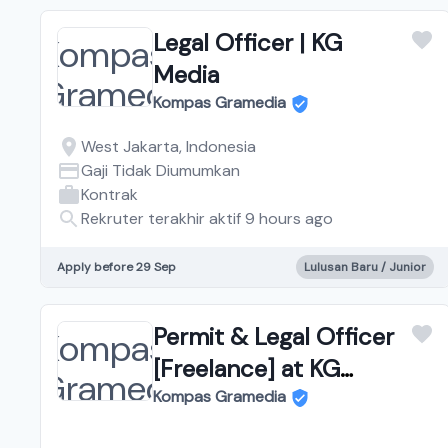
Legal Officer | KG
Media
Kompas Gramedia
West Jakarta, Indonesia
Gaji Tidak Diumumkan
Kontrak
Rekruter terakhir aktif 9 hours ago
Apply before 29 Sep
Lulusan Baru / Junior
Permit & Legal Officer
[Freelance] at KG
Property
Kompas Gramedia