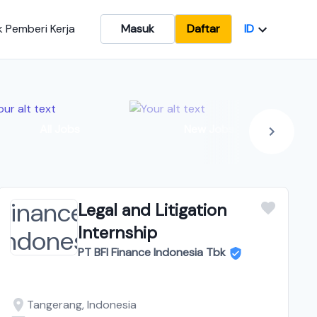
ID
 Pemberi Kerja
Masuk
Daftar
In
All Jobs
New Jobs
Legal and Litigation
Internship
PT BFI Finance Indonesia Tbk
Tangerang, Indonesia