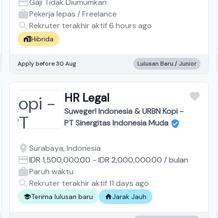
Gaji Tidak Diumumkan
Pekerja lepas / Freelance
Rekruter terakhir aktif 6 hours ago
Hibrida
Apply before 30 Aug
Lulusan Baru / Junior
HR Legal
Suweger! Indonesia & URBN Kopi -
PT Sinergitas Indonesia Muda
Surabaya, Indonesia
IDR 1,500,000.00
-
IDR 2,000,000.00
/
bulan
Paruh waktu
Rekruter terakhir aktif 11 days ago
Terima lulusan baru
Jarak Jauh