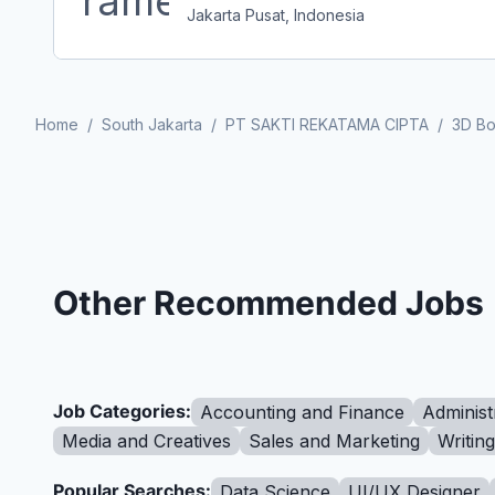
Jakarta Pusat, Indonesia
Home
/
South Jakarta
/
PT SAKTI REKATAMA CIPTA
/
3D Bo
Other Recommended Jobs
Job Categories:
Accounting and Finance
Administ
Media and Creatives
Sales and Marketing
Writin
Popular Searches:
Data Science
UI/UX Designer