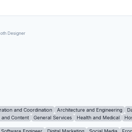
oth Designer
ration and Coordination
Architecture and Engineering
Da
g and Content
General Services
Health and Medical
Hos
Software Engineer
Digital Marketing
Social Media
Fron