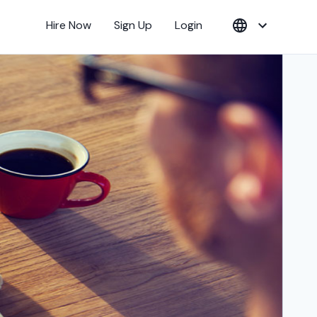
Hire Now
Sign Up
Login