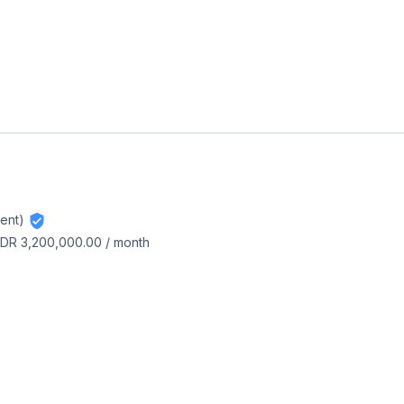
ent)
IDR 3,200,000.00
/
month